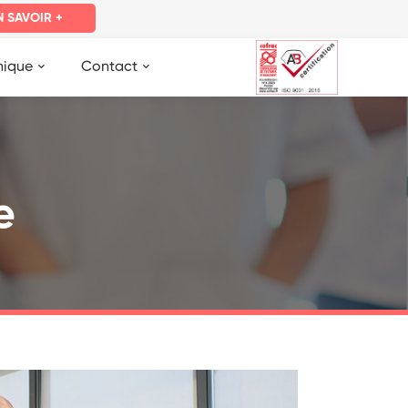
N SAVOIR +
nique
Contact
e