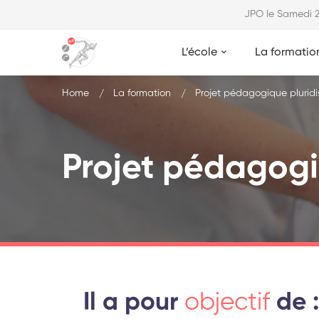
JPO le Samedi
L’école
La formatio
Home
La formation
Projet pédagogique pluridis
Projet pédagogiq
Il a pour
objectif
de :