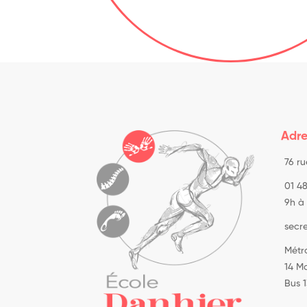
Adre
76 r
01 48
9h à 
secr
Métro
14 M
Bus 