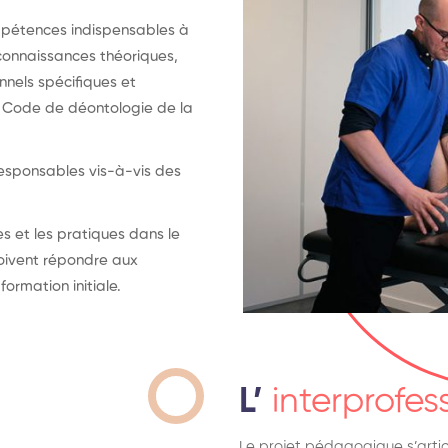
mpétences indispensables à
 connaissances théoriques,
nels spécifiques et
e Code de déontologie de la
esponsables vis-à-vis des
s et les pratiques dans le
oivent répondre aux
formation initiale.
L’
interprofes
Le projet pédagogique s’articu