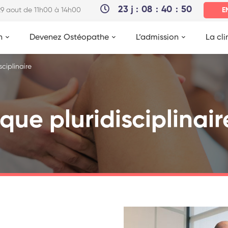
23
j
08
40
49
 29 aout de 11h00 à 14h00
E
n
Devenez Ostéopathe
L’admission
La cli
ciplinaire
ue pluridisciplinair