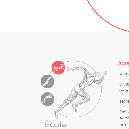
Adre
76 r
01 48
9h à 
secr
Métro
14 M
Bus 