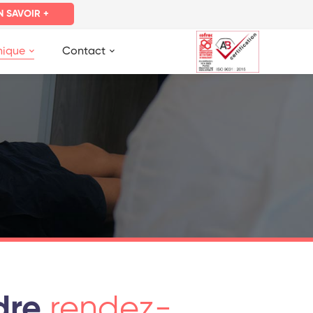
N SAVOIR +
nique
Contact
dre
rendez-