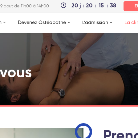
20
j
20
15
37
 29 aout de 11h00 à 14h00
E
n
Devenez Ostéopathe
L’admission
La cli
-vous
Pren